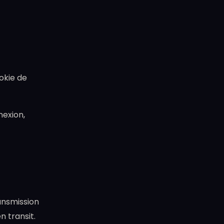
okie de
nexion,
ansmission
 transit.