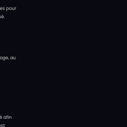
les pour
sé.
lage, au
é afin
est