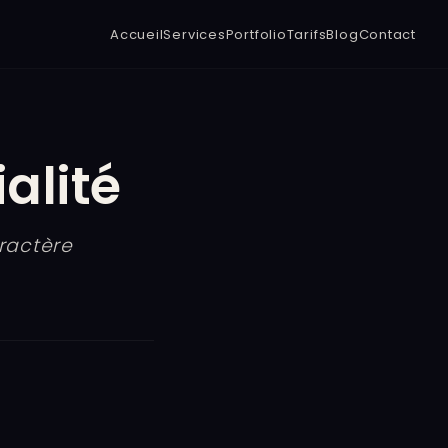
Accueil
Services
Portfolio
Tarifs
Blog
Contact
alité
aractère