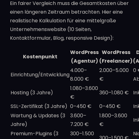
Ein fairer Vergleich muss die Gesamtkosten über
einen längeren Zeitraum betrachten. Hier eine
realistische Kalkulation für eine mittelgroße
Unternehmenswebsite (10 Seiten,
Kontaktformular, Blog, responsive Design):
WordPress
WordPress
Kostenpunkt
(Agentur)
(Freelancer)
(A
4.000–
2.000–5.000
0 
Einrichtung/Entwicklung
8.000 €
€
A
1.080–3.600
Hosting (3 Jahre)
360–1.080 €
In
€
SSL-Zertifikat (3 Jahre)
0–450 €
0–450 €
In
Wartung & Updates (3
3.600–
1.800–3.600
In
Jahre)
7.200 €
€
Premium-Plugins (3
300–1.500
Ni
300–1.500 €