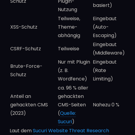
Schutz
Plugin-
basiert)
Nutzung
Teilweise,
Eingebaut
XSS-Schutz
Theme-
(Auto-
abhängig
Escaping)
Eingebaut
CSRF-Schutz
Teilweise
(Middleware)
Nur mit Plugin
Eingebaut
Brute-Force-
(z. B.
(Rate
Schutz
Wordfence)
Limiting)
ca. 96 % aller
Anteil an
gehackten
gehackten CMS
CMS-Seiten
Nahezu 0 %
(2023)
(
Quelle:
Sucuri
)
Laut dem
Sucuri Website Threat Research