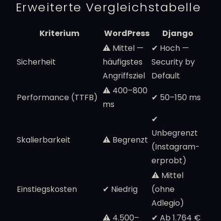
Erweiterte Vergleichstabelle
Kriterium
WordPress
Django
⚠️ Mittel —
✔ Hoch —
Sicherheit
häufigstes
Security by
Angriffsziel
Default
⚠️ 400–800
Performance (TTFB)
✔ 50–150 ms
ms
✔
Unbegrenzt
Skalierbarkeit
⚠️ Begrenzt
(Instagram-
erprobt)
⚠️ Mittel
Einstiegskosten
✔ Niedrig
(ohne
Adlegio)
⚠️ 4.500–
✔ Ab 1.764 €