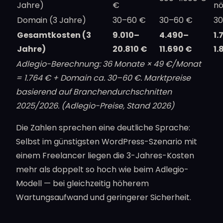
Jahre)
€
nö
Domain (3 Jahre)
30–60 €
30–60 €
3
Gesamtkosten (3
9.010–
4.490–
1.
Jahre)
20.810 €
11.690 €
1.
Adlegio-Berechnung: 36 Monate × 49 €/Monat
= 1.764 € + Domain ca. 30–60 €. Marktpreise
basierend auf Branchendurchschnitten
2025/2026. (Adlegio-Preise, Stand 2026)
Die Zahlen sprechen eine deutliche Sprache:
Selbst im günstigsten WordPress-Szenario mit
einem Freelancer liegen die 3-Jahres-Kosten
mehr als doppelt so hoch wie beim Adlegio-
Modell — bei gleichzeitig höherem
Wartungsaufwand und geringerer Sicherheit.