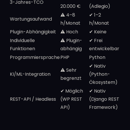
3-Jahres-TCO
20.000 €
(Adlegio)
⚠️ 4–8
✔ 1–2
Wartungsaufwand
h/Monat
h/Monat
Plugin-Abhängigkeit
⚠️ Hoch
✔ Keine
Individuelle
⚠️ Plugin-
✔ Frei
Funktionen
abhängig
entwickelbar
Programmiersprache
PHP
Python
✔ Nativ
⚠️ Sehr
KI/ML-Integration
(Python-
begrenzt
Ökosystem)
✔ Möglich
✔ Nativ
REST-API / Headless
(WP REST
(Django REST
API)
Framework)