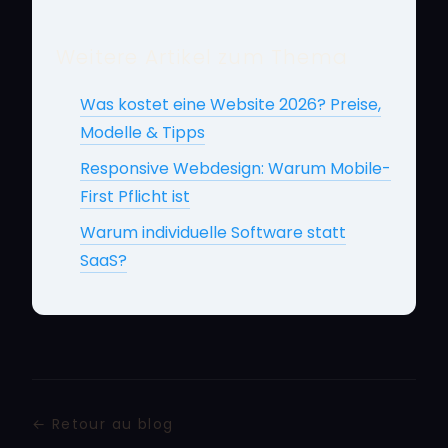
Weitere Artikel zum Thema
Was kostet eine Website 2026? Preise,
Modelle & Tipps
Responsive Webdesign: Warum Mobile-
First Pflicht ist
Warum individuelle Software statt
SaaS?
← Retour au blog