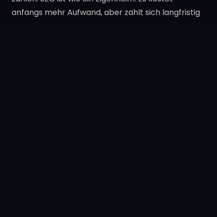
anfangs mehr Aufwand, aber zahlt sich langfristig
aus.
→
Zurück zur Übersicht: Digitale Sichtbarkeit
Read more
Digital Visibility: The Complete
Overview